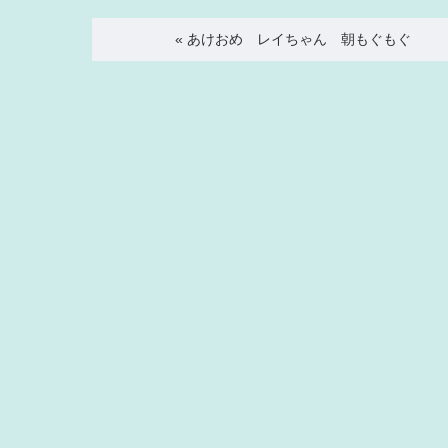
«
あけおめ レイちゃん 朝もぐもぐ