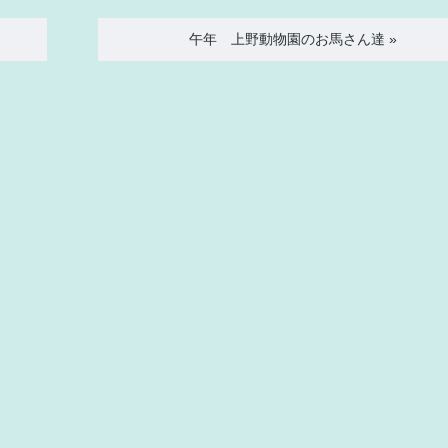
午年 上野動物園のお馬さん達
»