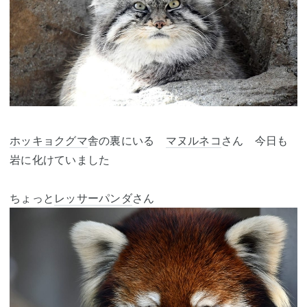
ホッキョクグマ
舎の裏にいる
マヌルネコ
さん 今日も
岩に化けていました
ちょっと
レッサーパンダ
さん