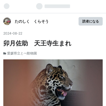
たのしく くらそう
読者になる
2024
-
08
-
22
卯月佐助 天王寺生まれ
愛媛県立とべ動物園