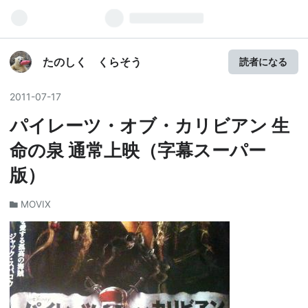
たのしく くらそう
読者になる
2011
-
07
-
17
パイレーツ・オブ・カリビアン 生
命の泉 通常上映（字幕スーパー
版）
MOVIX